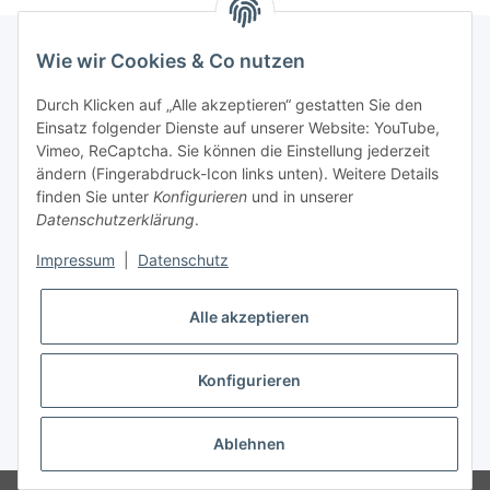
Wie wir Cookies & Co nutzen
Newsletter Abonnieren
Durch Klicken auf „Alle akzeptieren“ gestatten Sie den
Einsatz folgender Dienste auf unserer Website: YouTube,
Bitte senden Sie mir entsprechend Ihrer
Vimeo, ReCaptcha. Sie können die Einstellung jederzeit
Datenschutzerklärung
regelmäßig und jederzeit widerruflich
ändern (Fingerabdruck-Icon links unten). Weitere Details
Informationen zu Ihrem Produktsortiment per E-Mail zu.
finden Sie unter
Konfigurieren
und in unserer
Datenschutzerklärung
.
Abonnieren
Impressum
|
Datenschutz
Alle akzeptieren
Informationen
Konfigurieren
Gesetzliche Informationen
* Alle Preise zzgl. gesetzlicher USt., zzgl.
Versand
Ablehnen